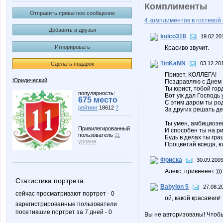
Комплименты
Отправить приватное сообщение
4 комплиментов в гостевой 
Добавить в друзья
kolco318
19.02.20
Игнорировать
Красиво звучит.
TinKaNN
03.12.20
Сделать подарок
Привет, КОЛЛЕГА!
Юридический
Поздравляю с Днем
Ты юрист, тобой гор
популярность:
Вот уж дал Господь 
675 место
С этим даром ты ро
рейтинг
18612
?
За других решать де
Ты умен, амбициозе
Привилегированный
И способен ты на ри
пользователь
11
Будь в делах ты гра
уровня
Процветай всегда, ю
Фриска
30.09.2009
Алекс, привеееет )))
Статистика портрета:
Babylon 5
27.08.2
сейчас просматривают портрет - 0
ой, какой красавчик!
зарегистрированные пользователи
посетившие портрет за 7 дней - 0
Вы не авторизованы! Чтоб